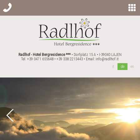
Radlhof - Hotel Bergresidence ***
• Dorfplatz 15 A • I-39040 LAJEN
Tel. +39 0471 655648 • +39 338 2213443 • Email:
info@radlhof.it
it
de
en