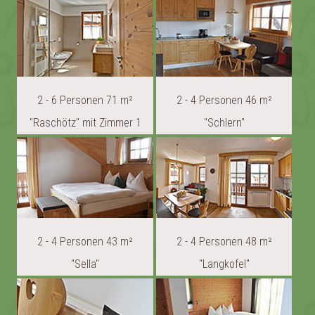
2 - 6 Personen 71 m²
2 - 4 Personen 46 m²
"Raschötz" mit Zimmer 1
"Schlern"
2 - 4 Personen 43 m²
2 - 4 Personen 48 m²
"Sella"
"Langkofel"