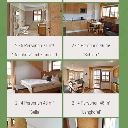
2 - 6 Personen 71 m²
2 - 4 Personen 46 m²
"Raschötz" mit Zimmer 1
"Schlern"
2 - 4 Personen 43 m²
2 - 4 Personen 48 m²
"Sella"
"Langkofel"