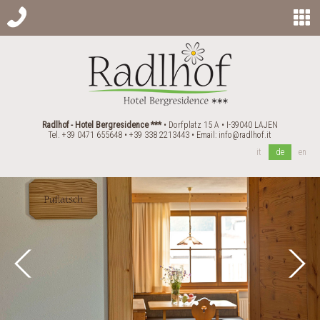
Radlhof - Hotel Bergresidence ***
• Dorfplatz 15 A • I-39040 LAJEN
Tel. +39 0471 655648 • +39 338 2213443 • Email:
info@radlhof.it
it
de
en